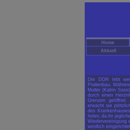
Home
Aktuell
Die DDR lebt wei
Plattenbau. Während
Mutter (Katrin Sass
durch einen Herzin
Grenzen geöffnet.
erwacht sie plötzli
des Krankenhauses
holen, da ihr jeglic
Wiedervereinigung e
westlich eingerich