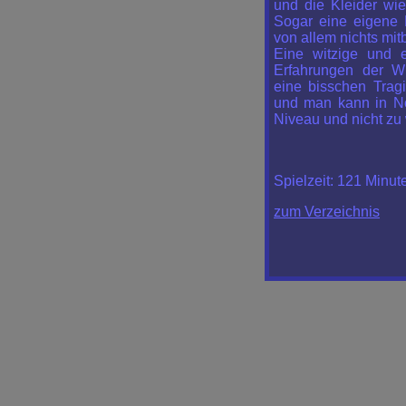
und die Kleider wi
Sogar eine eigene 
von allem nichts mi
Eine witzige und 
Erfahrungen der Wi
eine bisschen Trag
und man kann in No
Niveau und nicht zu
Spielzeit:
121 Minut
zum Verzeichnis