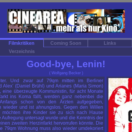
Filmkritiken
Coming Soon
Links
Verzeichnis
Good-bye, Lenin!
( Wolfgang Becker )
ter. Und zwar auf 79qm mitten im Berliner
 Alex' (Daniel Brühl) und Arianes (Maria Simon)
), eine überzeugte Kommunistin, für acht Monate
farkt ins Koma fällt, werden ganz nebenbei die
 Anfangs schon von den Ärzten aufgegeben,
ch wieder und ist ahnungslos. Gegen den Willen
 möchten ihre Kinder sie zu sich nach Hause
he Aufregung untersagt wurde und die Kenntnis der
inen zweiten Herzinfarkt hervorrufen könnte. Die
tete 79qm Wohnung muss also wieder umdekoriert