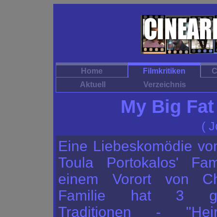
Home
Filmkritiken
C
Aktuell
Verzeichnis
My Big Fa
( J
Eine Liebeskomödie von
Toula Portokalos' Fam
einem Vorort von Ch
Familie hat 3 gru
Traditionen - "Hei