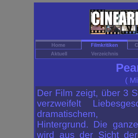
Home
Filmkritiken
C
Aktuell
Verzeichnis
Pea
( M
Der Film zeigt, über 3 
verzweifelt Liebesges
dramatischem, his
Hintergrund. Die ganz
wird aus der Sicht de