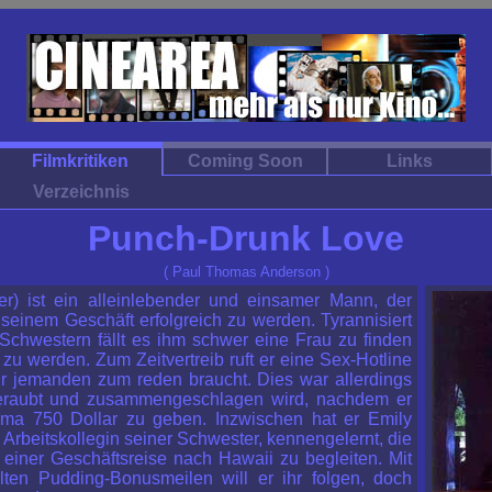
Filmkritiken
Coming Soon
Links
Verzeichnis
Punch-Drunk Love
( Paul Thomas Anderson )
r) ist ein alleinlebender und einsamer Mann, der
 seinem Geschäft erfolgreich zu werden. Tyrannisiert
Schwestern fällt es ihm schwer eine Frau zu finden
h zu werden. Zum Zeitvertreib ruft er eine Sex-Hotline
ur jemanden zum reden braucht. Dies war allerdings
beraubt und zusammengeschlagen wird, nachdem er
irma 750 Dollar zu geben. Inzwischen hat er Emily
 Arbeitskollegin seiner Schwester, kennengelernt, die
f einer Geschäftsreise nach Hawaii zu begleiten. Mit
ten Pudding-Bonusmeilen will er ihr folgen, doch