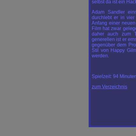
selbst da ist ein Hac
Adam Sandler einm
durchlebt er in vie
Anfang einer neuen 
Film hat zwar geleg
daher auch zum T
generellen ist er er
gegenüber dem Prot
Stil von
Happy Gil
werden.
Spielzeit:
94 Minute
zum Verzeichnis