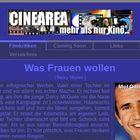
Filmkritiken
Coming Soon
Links
Verzeichnis
Was Frauen wollen
( Nancy Meyers )
in erfolgreicher Werber, Vater einer Tochter im
 und vor allem ein echter Macho. Er rechnet fest
ng, als ihm die junge Darcy McGuire vor die Nase
Nick eine Kampagne zu Lockenwickler, Haarwachs
ickeln soll und ihm die Ideen ausgehen, kommt
gstat: Er testet die Kosmetika am eigenen Leib,
er Tochter überrascht und fällt vor Schreck samt
ne. Als er aus seiner Bewußtlosigkeit erwacht,
ben für ihn: Er hört plötzlich, was Frauen denken!
ommen neuen Regeln...