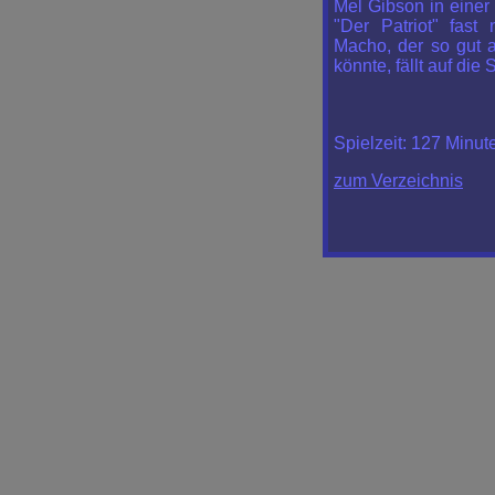
Mel Gibson in einer
"Der Patriot" fast
Macho, der so gut a
könnte, fällt auf die
Spielzeit:
127 Minut
zum Verzeichnis