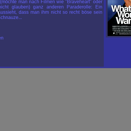
 (möchte man nach Filmen wie "Braveheart" oder
 nicht glauben) ganz anderen Paraderolle: Ein
ussieht, dass man ihm nicht so recht böse sein
 Schnauze...
en