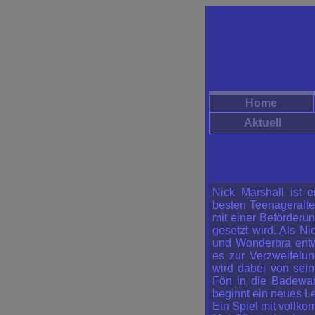
Home
Aktuell
Nick Marshall ist e
besten Teenageralter
mit einer Beförderu
gesetzt wird. Als 
und Wonderbra entw
es zur Verzweifelun
wird dabei von sein
Fön in die Badewan
beginnt ein neues Le
Ein Spiel mit vollk