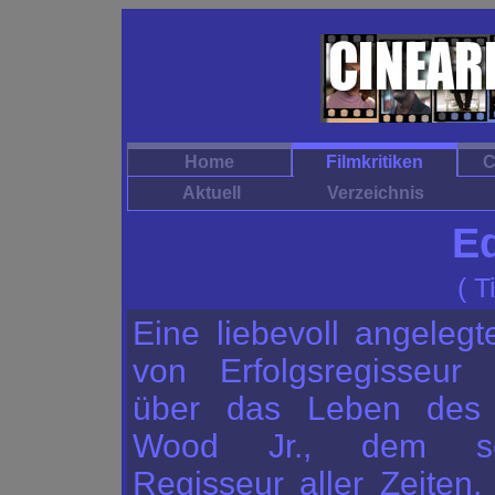
Home
Filmkritiken
C
Aktuell
Verzeichnis
E
( T
Eine liebevoll angelegt
von Erfolgsregisseur
über das Leben des
Wood Jr., dem sch
Regisseur aller Zeiten,